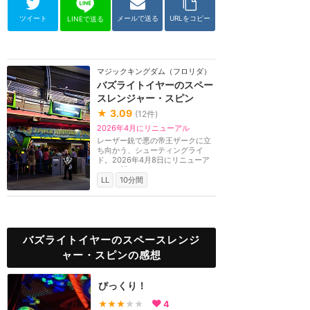
ツイート
メールで送る
URLをコピー
LINEで送る
マジックキングダム（フロリダ）
バズライトイヤーのスペー
スレンジャー・スピン
★
3.09
(
12
件)
2026年4月にリニューアル
レーザー銃で悪の帝王ザークに立
ち向かう、シューティングライ
ド。2026年4月8日にリニューア
ルし、新キャラクター...
LL
10分間
バズライトイヤーのスペースレンジ
ャー・スピンの感想
びっくり！
★★★
★★
4