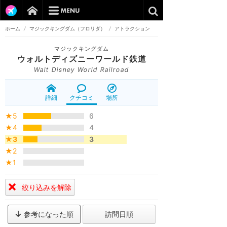
ホーム
/
マジックキングダム（フロリダ）
/
アトラクション
マジックキングダム
ウォルトディズニーワールド鉄道
Walt Disney World Railroad
詳細
クチコミ
場所
★5
6
★4
4
★3
3
★2
★1
絞り込みを解除
参考になった順
訪問日順