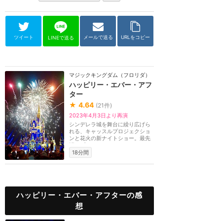
ツイート
メールで送る
URLをコピー
LINEで送る
マジックキングダム（フロリダ）
ハッピリー・エバー・アフ
ター
★
4.64
(
21
件)
2023年4月3日より再演
シンデレラ城を舞台に繰り広げら
れる、キャッスルプロジェクショ
ンと花火の新ナイトショー。最先
端のプロジェクシ...
18分間
ハッピリー・エバー・アフターの感
想