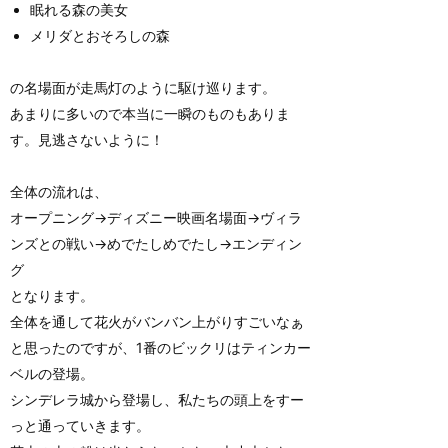
眠れる森の美女
メリダとおそろしの森
の名場面が走馬灯のように駆け巡ります。
あまりに多いので本当に一瞬のものもありま
す。見逃さないように！
全体の流れは、
オープニング→ディズニー映画名場面→ヴィラ
ンズとの戦い→めでたしめでたし→エンディン
グ
となります。
全体を通して花火がバンバン上がりすごいなぁ
と思ったのですが、1番のビックリはティンカー
ベルの登場。
シンデレラ城から登場し、私たちの頭上をすー
っと通っていきます。