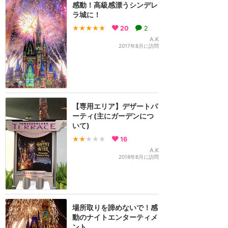
感動！高級感漂うシンデレ
ラ城に！
★★★★★
20
2
A.K
2017年8月に訪問
【専用エリア】デザートパ
ーティ(主にガーデンにつ
いて)
★★
★★★
16
A.K
2018年8月に訪問
場所取りを諦めないで！感
動のナイトエンターティメ
ント