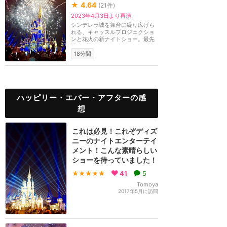
★
4.64
(
21
件)
2023年4月3日より再演
シンデレラ城を舞台に繰り広げら
れる、キャッスルプロジェクショ
ンと花火の新ナイトショー。最先
端のプロジェクシ...
18分間
ハッピリー・エバー・アフターの感
想
これは必見！これぞディズ
ニーのナイトエンターテイ
メント！こんな素晴らしい
ショーを待っていました！
★★★★★
41
5
Tomoya
2017年5月に訪問