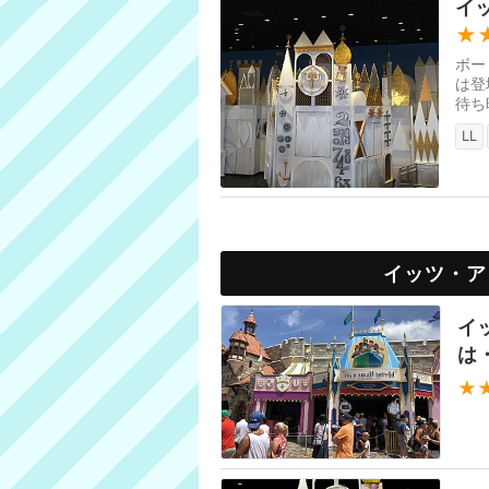
イ
★
ボー
は登
待ち
LL
イッツ・ア
イ
は
★