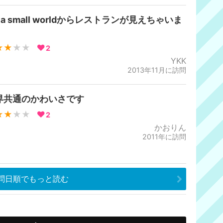
's a small worldからレストランが見えちゃいま
★★
★★
2
YKK
2013年11月に訪問
界共通のかわいさです
★★
★★
2
かおりん
2011年に訪問
問日順でもっと読む