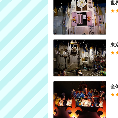
世
★
東
★
全
★