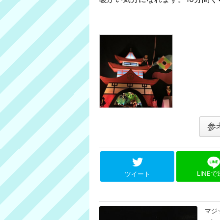
参
LINE
ツイート
マジ