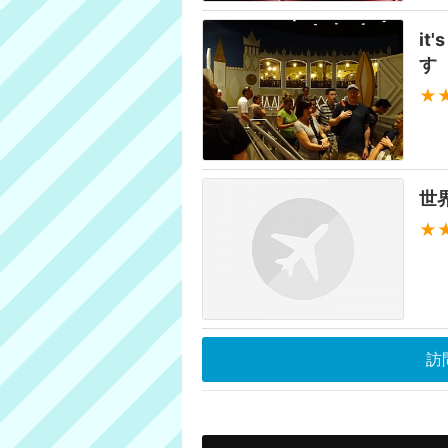
it
す
★
世
★
訪