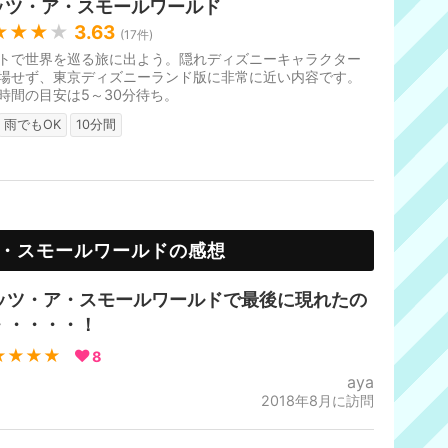
ッツ・ア・スモールワールド
★★★
★
3.63
(
17
件)
トで世界を巡る旅に出よう。隠れディズニーキャラクター
場せず、東京ディズニーランド版に非常に近い内容です。
時間の目安は5～30分待ち。
雨でもOK
10分間
・スモールワールドの感想
ッツ・ア・スモールワールドで最後に現れたの
・・・・・！
★★★★
8
aya
2018年8月に訪問