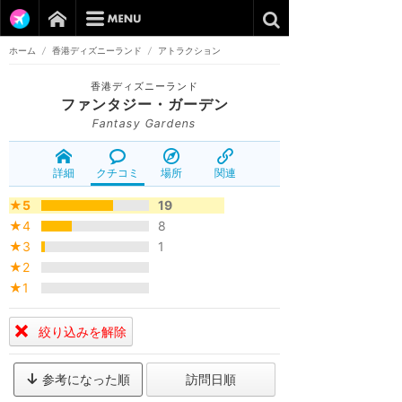
ホーム
/
香港ディズニーランド
/
アトラクション
香港ディズニーランド
ファンタジー・ガーデン
Fantasy Gardens
詳細
クチコミ
場所
関連
★5
19
★4
8
★3
1
★2
★1
絞り込みを解除
参考になった順
訪問日順