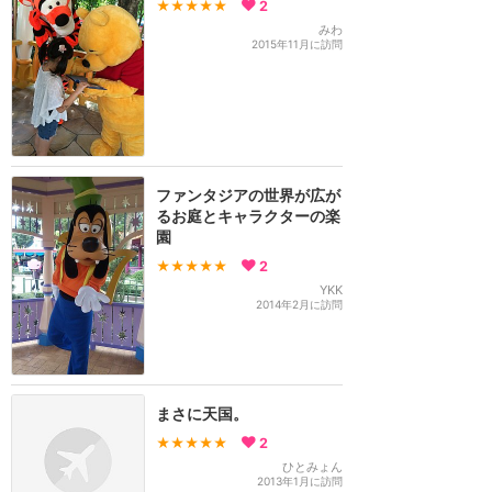
★★★★★
2
みわ
2015年11月に訪問
ファンタジアの世界が広が
るお庭とキャラクターの楽
園
★★★★★
2
YKK
2014年2月に訪問
まさに天国。
★★★★★
2
ひとみょん
2013年1月に訪問