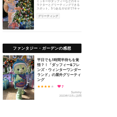
ミッキーやダッフィーなどのキャ
ラクターとグリーティングできる
スポット。5つあるガゼボで1キャ
ラずつグリーティ...
グリーティング
ファンタジー・ガーデンの感想
平日でも1時間半待ちを覚
悟？！「ダッフィー&フレ
ンズ・ウィンターワンダー
ランド」の屋外グリーティ
ング
★★★★
★
7
Summy
2023年12月に訪問
リーナ・ベル以外のダッフ
ィー&フレンズのグリーテ