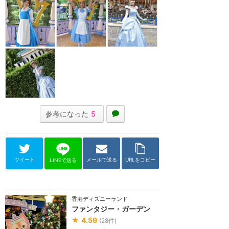
参考になった
5
ツイート
メールで送る
URLをコピー
LINEで送る
香港ディズニーランド
ファンタジー・ガーデン
★
4.59
(
28
件)