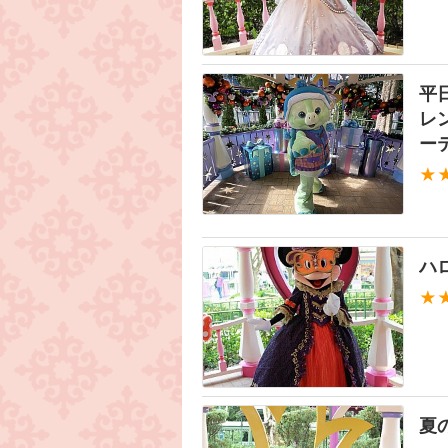
平
レ
ー
★
ハ
★
夏