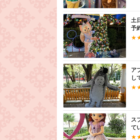
土
予
★
ア
し
★
ス
て
★