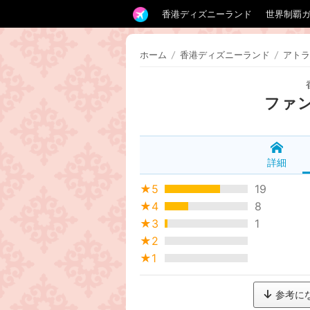
香港ディズニーランド
世界制覇
ホーム
/
香港ディズニーランド
/
アトラ
ファ
詳細
★5
19
★4
8
★3
1
★2
★1
参考に