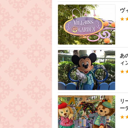
ヴ
★
あ
ィ
★
リ
ー
★