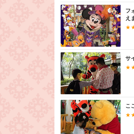
フ
え
★
サ
★
こ
★