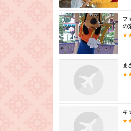
フ
の
★
ま
★
キ
★