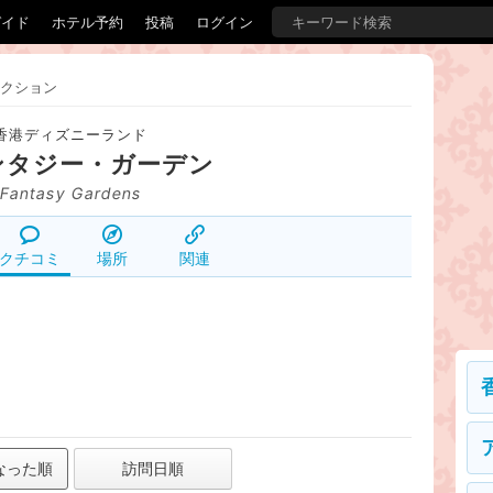
ガイド
ホテル予約
投稿
ログイン
クション
香港ディズニーランド
ンタジー・ガーデン
Fantasy Gardens
クチコミ
場所
関連
なった順
訪問日順