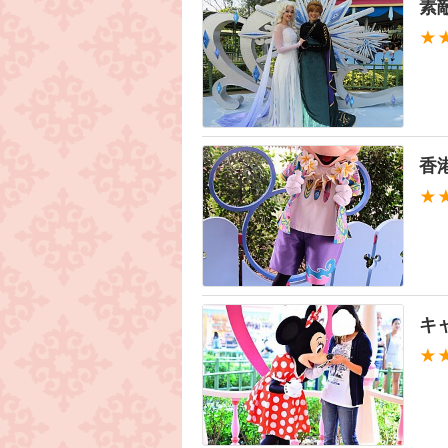
素
★
香
★
キ
★