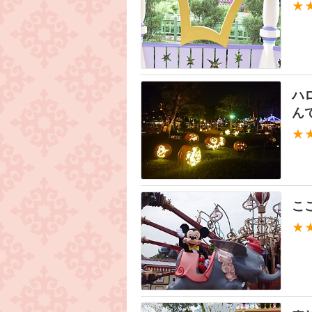
★
ハ
ん
★
こ
★