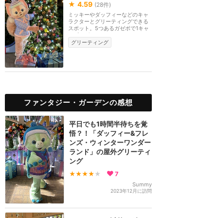
★
4.59
(
28
件)
ミッキーやダッフィーなどのキャ
ラクターとグリーティングできる
スポット。5つあるガゼボで1キャ
ラずつグリーティ...
グリーティング
ファンタジー・ガーデンの感想
平日でも1時間半待ちを覚
悟？！「ダッフィー&フレ
ンズ・ウィンターワンダー
ランド」の屋外グリーティ
ング
★★★★
★
7
Summy
2023年12月に訪問