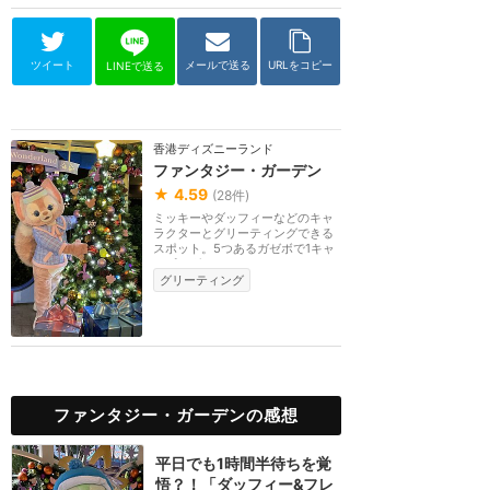
ツイート
メールで送る
URLをコピー
LINEで送る
香港ディズニーランド
ファンタジー・ガーデン
★
4.59
(
28
件)
ミッキーやダッフィーなどのキャ
ラクターとグリーティングできる
スポット。5つあるガゼボで1キャ
ラずつグリーティ...
グリーティング
ファンタジー・ガーデンの感想
平日でも1時間半待ちを覚
悟？！「ダッフィー&フレ