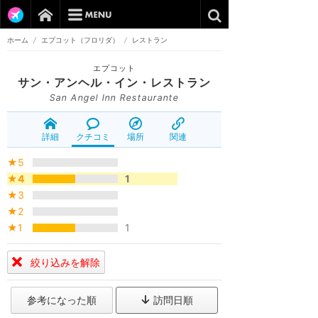
ホーム
/
エプコット（フロリダ）
/
レストラン
エプコット
サン・アンヘル・イン・レストラン
San Angel Inn Restaurante
詳細
クチコミ
場所
関連
★5
★4
1
★3
★2
★1
1
絞り込みを解除
参考になった順
訪問日順