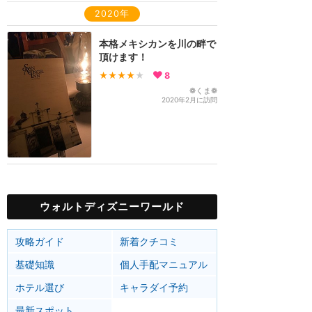
2020年
本格メキシカンを川の畔で
頂けます！
★★★★
★
8
❁くま❁
2020年2月に訪問
ウォルトディズニーワールド
攻略ガイド
新着クチコミ
基礎知識
個人手配マニュアル
ホテル選び
キャラダイ予約
最新スポット