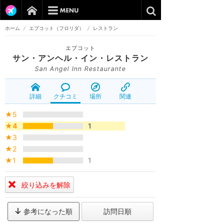
ホーム
/
エプコット（フロリダ）
/
レストラン
エプコット
サン・アンヘル・イン・レストラン
San Angel Inn Restaurante
詳細
クチコミ
場所
関連
★5
★4
1
★3
★2
★1
1
絞り込みを解除
参考になった順
訪問日順