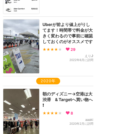
Uberが前より値上がりし
てます！時間帯で料金が大
きく変わるので事前に確認
しておくのがオススメです
★★★★
★
29
えり♪
2022年6月に訪問
2020年
朝のディズニー→空港は大
渋滞 & Targetへ買い物へ
❗️
★★★★
★
8
aaaki
2020年2月に訪問