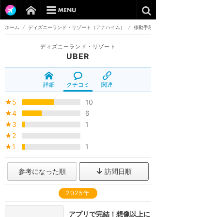
ホーム
/
ディズニーランド・リゾート（アナハイム）
/
移動手段
ディズニーランド・リゾート
UBER
詳細
クチコミ
関連
★5
10
★4
6
★3
1
★2
★1
1
参考になった順
訪問日順
2025年
アプリで完結！想像以上に