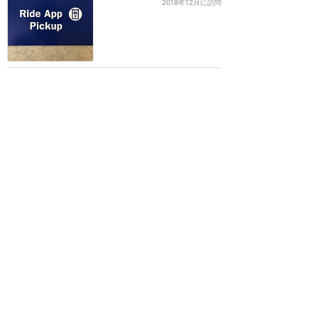
2018年12月に訪問
大谷翔平選手を見に、メジ
ャー観戦はいかが？移動は
Uberがおススメです！
★★★★
★
8
1
ぱんたいむ
2018年5月に訪問
2017年
絶対使うべき！Uberがあ
ればどこへでも！快適&交
流が楽しい新しいシステム
★★★★
★
24
S