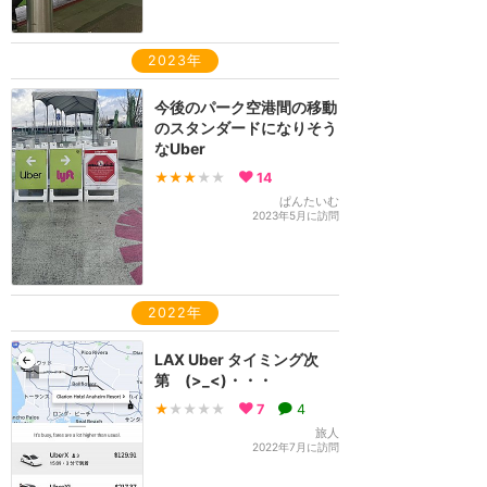
2023年
今後のパーク空港間の移動
のスタンダードになりそう
なUber
★★★
★★
14
ぱんたいむ
2023年5月に訪問
2022年
LAX Uber タイミング次
第 (>_<)・・・
★
★★★★
7
4
旅人
2022年7月に訪問