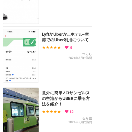
LyftかUberか…ホテル‐空
港でのUber利用について
★★★★★
4
つらら
2024年8月に訪問
意外に簡単♪ロサンゼルス
の空港からUBERに乗る方
法を紹介！
★★★★★
12
るみ旅
2024年5月に訪問