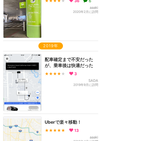
★★★★
★
36
6
aaaki
2020年2月に訪問
2019年
配車確定まで不安だった
が、乗車後は快適だった
★★★★
★
3
SADA
2019年9月に訪問
Uberで楽々移動！
★★★★★
13
aaaki