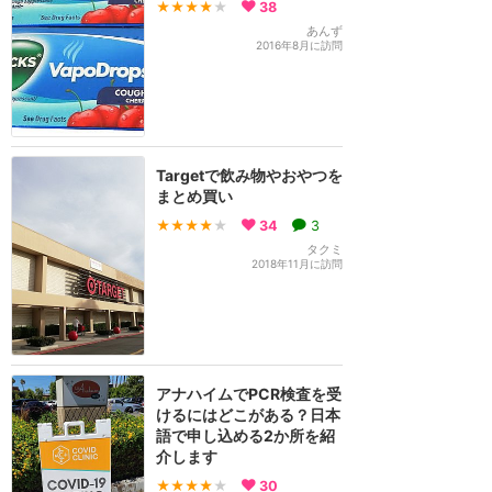
★★★★
★
38
あんず
2016年8月に訪問
Targetで飲み物やおやつを
まとめ買い
★★★★
★
34
3
タクミ
2018年11月に訪問
アナハイムでPCR検査を受
けるにはどこがある？日本
語で申し込める2か所を紹
介します
★★★★
★
30