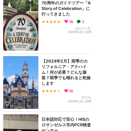
70周年のガイドツアー「A
Story of Celebration」に
行ってきました
★★★★★
16
3
ぱんたいむ
2025年5月に訪問
【2024年2月】雨季のカ
リフォルニア・アナハイ
ム！何が必要？どんな服
装？雨季でも晴れると乾燥
します
★★★★
★
16
すだち
2024年2月に訪問
日本語対応で安心！HISの
ロサンゼルス市内PCR検査
センター