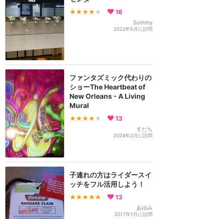
★★★★
★
16
Summy
2022年5月に訪問
ファンタズミック代わりの
ショーThe Heartbeat of
New Orleans - A Living
Mural
★★★★
★
13
すだち
2024年2月に訪問
子連れの方はライダースイ
ッチをフル活用しよう！
★★★★★
13
あゆみ
2017年1月に訪問