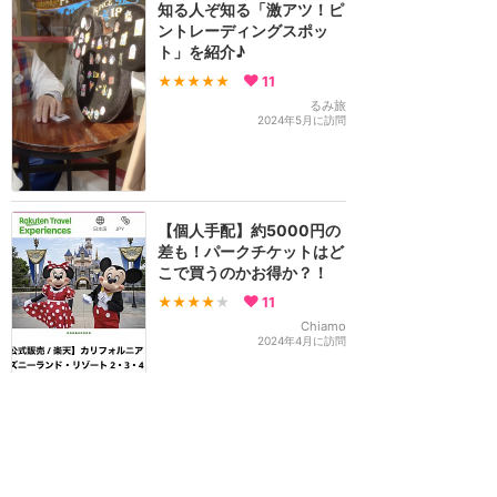
知る人ぞ知る「激アツ！ピ
ントレーディングスポッ
ト」を紹介♪
★★★★★
11
るみ旅
2024年5月に訪問
【個人手配】約5000円の
差も！パークチケットはど
こで買うのかお得か？！
★★★★
★
11
Chiamo
2024年4月に訪問
12月下旬のお天気&服装情
報