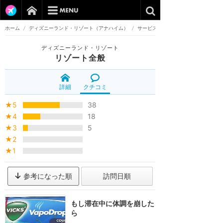
ホーム
/
ディズニーランド・リゾート（アナハイム）
/
サービス
ディズニーランド・リゾート
リゾート全般
詳細
クチコミ
★5
38
★4
18
★3
5
★2
★1
参考になった順
訪問日順
もし滞在中に体調を崩した
ら