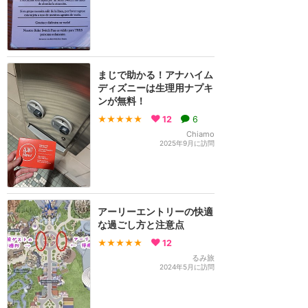
まじで助かる！アナハイム
ディズニーは生理用ナプキ
ンが無料！
★★★★★
12
6
Chiamo
2025年9月に訪問
アーリーエントリーの快適
な過ごし方と注意点
★★★★★
12
るみ旅
2024年5月に訪問