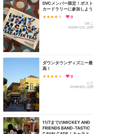
DVCメンバー限定！ポスト
カードラリーに参加しよう
★★★★
★
9
づめこ
2025年12月に訪問
ダウンタウンディズニー最
高！
★★★★
★
9
とど
2018年6月に訪問
11/7までのMICKEY AND
FRIENDS BAND‐TASTIC
CAVALCADE！キャラと