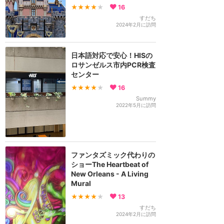
★★★★
★
16
すだち
2024年2月に訪問
日本語対応で安心！HISの
ロサンゼルス市内PCR検査
センター
★★★★
★
16
Summy
2022年5月に訪問
ファンタズミック代わりの
ショーThe Heartbeat of
New Orleans - A Living
Mural
★★★★
★
13
すだち
2024年2月に訪問