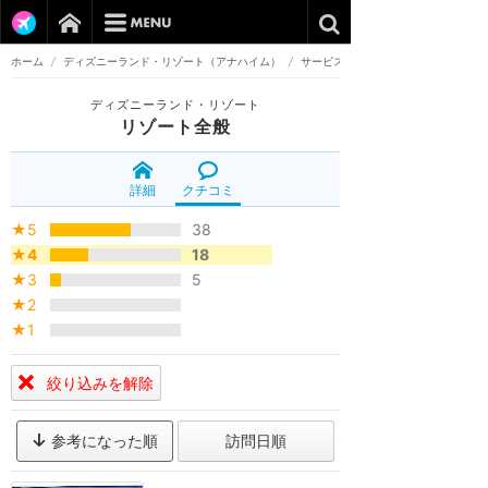
ホーム
/
ディズニーランド・リゾート（アナハイム）
/
サービス
ディズニーランド・リゾート
リゾート全般
詳細
クチコミ
★5
38
★4
18
★3
5
★2
★1
絞り込みを解除
参考になった順
訪問日順