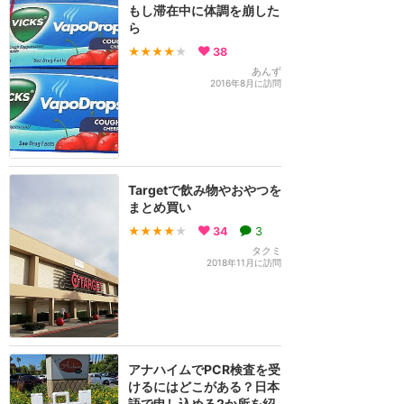
もし滞在中に体調を崩した
ら
★★★★
★
38
あんず
2016年8月に訪問
Targetで飲み物やおやつを
まとめ買い
★★★★
★
34
3
タクミ
2018年11月に訪問
アナハイムでPCR検査を受
けるにはどこがある？日本
語で申し込める2か所を紹