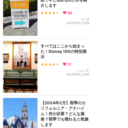
介します
★★★★
★
30
えり♪
2022年6月に訪問
すべてはここから始まっ
た！Disney 100の特別展
示
★★★★
★
17
ジェシ子
2023年9月に訪問
【2024年2月】雨季のカ
リフォルニア・アナハイ
ム！何が必要？どんな服
装？雨季でも晴れると乾燥
します