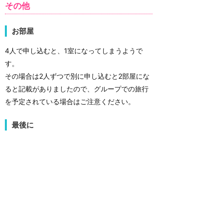
その他
お部屋
4人で申し込むと、1室になってしまうようで
す。
その場合は2人ずつで別に申し込むと2部屋にな
ると記載がありましたので、グループでの旅行
を予定されている場合はご注意ください。
最後に
ツアーの金額としてはかなりの高額ですが（別
途飛行機代も必要ですし…）、その価値は十分
にあったと思います。
バケーションパッケージの豪華版、と考える
と、まあまあ妥当な金額設定ではあると思いま
す…円高時なら…