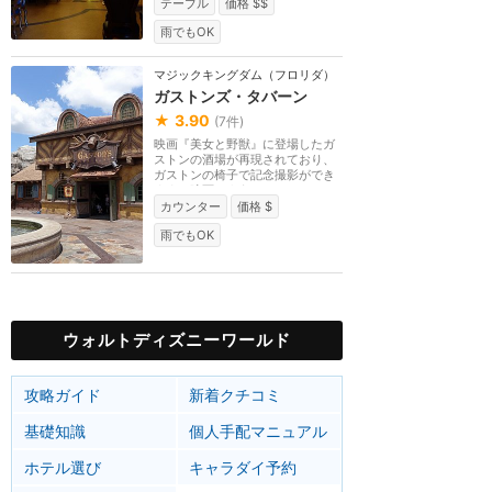
テーブル
価格 $$
雨でもOK
マジックキングダム（フロリダ）
ガストンズ・タバーン
★
3.90
(
7
件)
映画『美女と野獣』に登場したガ
ストンの酒場が再現されており、
ガストンの椅子で記念撮影ができ
ます。映画のよう...
カウンター
価格 $
雨でもOK
ウォルトディズニーワールド
攻略ガイド
新着クチコミ
基礎知識
個人手配マニュアル
ホテル選び
キャラダイ予約