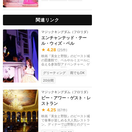
関連リンク
マジックキングダム（フロリダ）
エンチャンテッド・テー
ル・ウィズ・ベル
★
4.28
(
25
件)
映画『美女と野獣』のビースト城
の図書館で、ベルやルミエールに
会える参加型アドベンチャー。ゲ
ストの中から野獣...
グリーティング
雨でもOK
20分間
マジックキングダム（フロリダ）
ビー・アワー・ゲスト・レ
ストラン
★
4.25
(
67
件)
映画『美女と野獣』のビースト城
で食事が楽しめる大人気レストラ
ン。ディナーでは野獣とのグリー
ティングも。要予約。