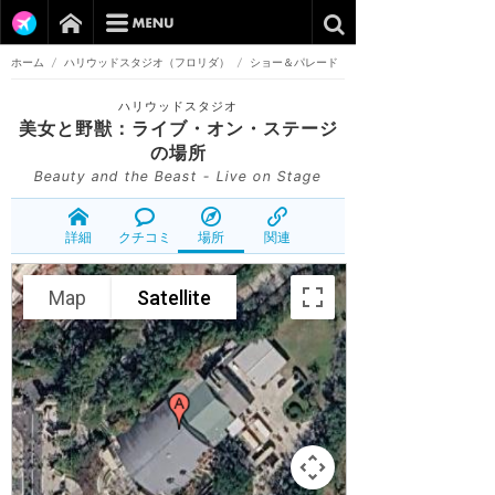
ホーム
/
ハリウッドスタジオ（フロリダ）
/
ショー＆パレード
ハリウッドスタジオ
美女と野獣：ライブ・オン・ステージ
の場所
Beauty and the Beast - Live on Stage
詳細
クチコミ
場所
関連
Map
Satellite