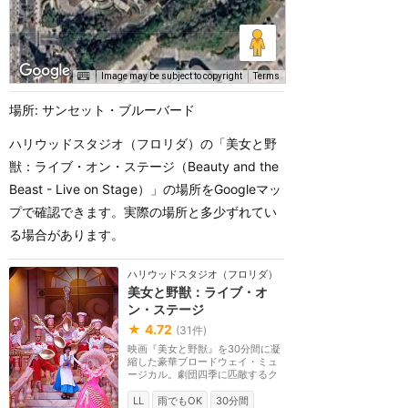
Image may be subject to copyright
Terms
場所: サンセット・ブルーバード
ハリウッドスタジオ（フロリダ）の「美女と野
獣：ライブ・オン・ステージ（Beauty and the
Beast - Live on Stage）」の場所をGoogleマッ
プで確認できます。実際の場所と多少ずれてい
る場合があります。
ハリウッドスタジオ（フロリダ）
美女と野獣：ライブ・オ
ン・ステージ
★
4.72
(
31
件)
映画『美女と野獣』を30分間に凝
縮した豪華ブロードウェイ・ミュ
ージカル。劇団四季に匹敵するク
オリティのミュー...
LL
雨でもOK
30分間