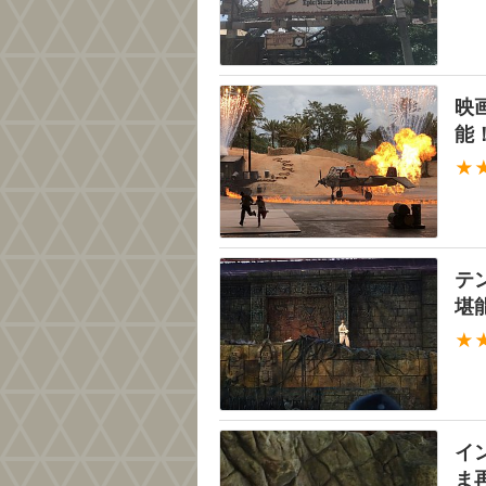
映
能
★
テ
堪
★
イ
ま