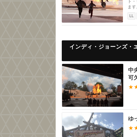
ト・
ます
LL
インディ・ジョーンズ・
中
可欠
★
ゆ
★