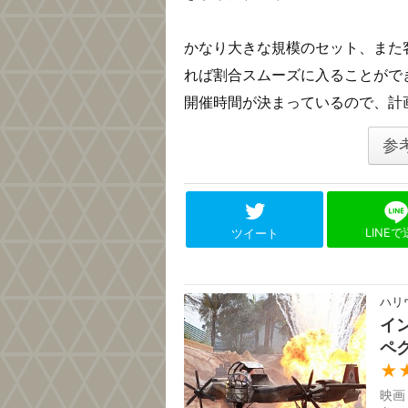
かなり大きな規模のセット、また
れば割合スムーズに入ることがで
開催時間が決まっているので、計
参
LINE
ツイート
ハリ
イ
ペ
★
映画