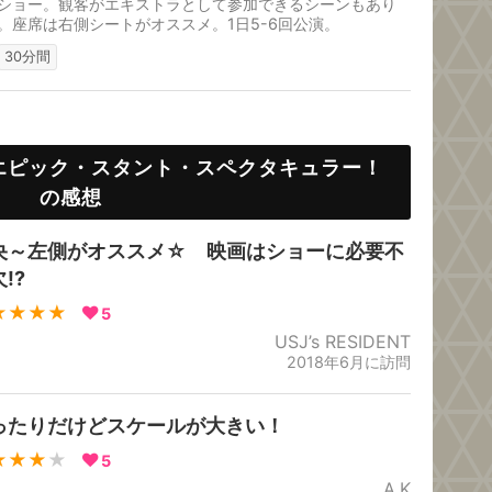
ショー。観客がエキストラとして参加できるシーンもあり
。座席は右側シートがオススメ。1日5-6回公演。
30分間
エピック・スタント・スペクタキュラー！
の感想
央～左側がオススメ☆ 映画はショーに必要不
!?
★★★★
5
USJ’s RESIDENT
2018年6月に訪問
ったりだけどスケールが大きい！
★★★
★
5
A.K