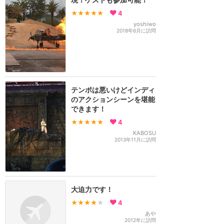
★★★★★
4
yoshiwo
2018年6月に訪問
テンポは悪いけどインディ
のアクションシーンを堪能
できます！
★★★★★
4
KABOSU
2013年11月に訪問
大迫力です！
★★★★
★
4
あや
2012年に訪問