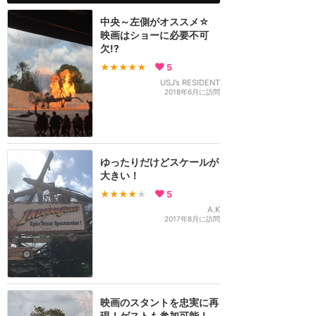
中央～左側がオススメ☆
映画はショーに必要不可
欠!?
★★★★★
5
USJ’s RESIDENT
2018年6月に訪問
ゆったりだけどスケールが
大きい！
★★★★
★
5
A.K
2017年8月に訪問
映画のスタントを忠実に再
現！ゲストも参加可能！