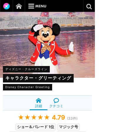
ディズニー・クルーズライン
キャラクター・グリーティング
Disney Character Greeting
詳細
クチコミ
★★★★★
4.79
(
33
件)
ショー＆パレード 1位
マジック号