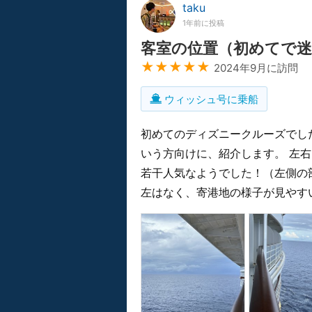
taku
1年前に投稿
客室の位置（初めてで
★★★★★
2024年9月に訪問
ウィッシュ号に乗船
初めてのディズニークルーズでした
いう方向けに、紹介します。 左
若干人気なようでした！（左側の
左はなく、寄港地の様子が見やすい