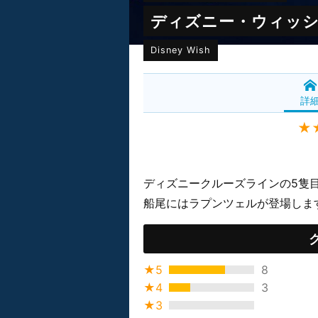
ディズニー・ウィッ
Disney Wish
詳
★
ディズニークルーズラインの5隻目と
船尾にはラプンツェルが登場します
★5
8
★4
3
★3