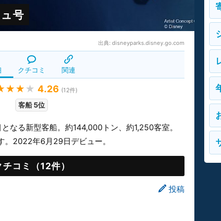
シュ号
出典:
disneyparks.disney.go.com
細
クチコミ
関連
★★★
★
4.26
(
12
件)
客船 5位
なる新型客船。約144,000トン、約1,250客室。
。2022年6月29日デビュー。
クチコミ（12件）
投稿