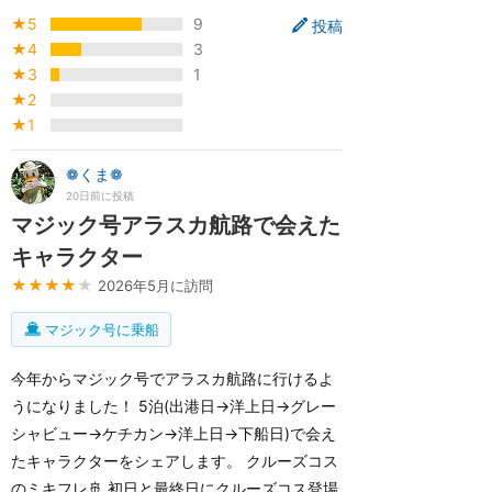
★5
9
投稿
★4
3
★3
1
★2
★1
❁くま❁
20日前に投稿
マジック号アラスカ航路で会えた
キャラクター
★★★★
★
2026年5月に訪問
マジック号に乗船
今年からマジック号でアラスカ航路に行けるよ
うになりました！ 5泊(出港日→洋上日→グレー
シャビュー→ケチカン→洋上日→下船日)で会え
たキャラクターをシェアします。 クルーズコス
のミキフレ🚢 初日と最終日にクルーズコス登場