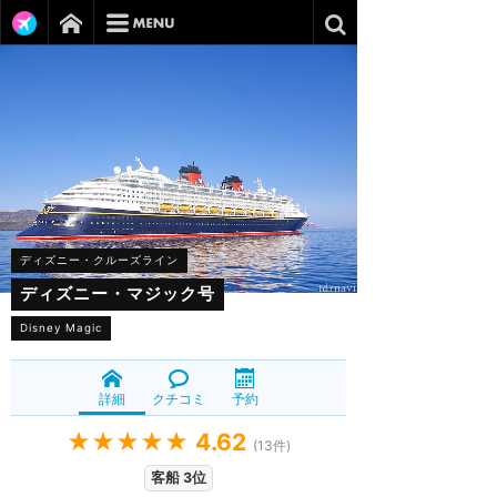
ディズニー・クルーズライン
ディズニー・マジック号
Disney Magic
詳細
クチコミ
予約
★★★★★
4.62
(
13
件)
客船 3位