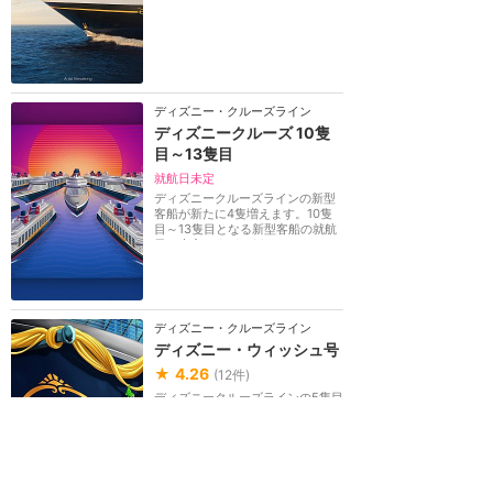
ディズニー・クルーズライン
ディズニークルーズ 10隻
目～13隻目
就航日未定
ディズニークルーズラインの新型
客船が新たに4隻増えます。10隻
目～13隻目となる新型客船の就航
日は未定ですが、20...
ディズニー・クルーズライン
ディズニー・ウィッシュ号
★
4.26
(
12
件)
ディズニークルーズラインの5隻目
となる新型客船。約144,000ト
ン、約1,250客室。船尾にはラプン
ツェルが登場します...