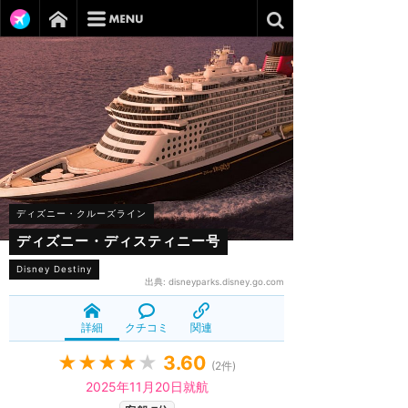
ディズニー・クルーズライン
ディズニー・ディスティニー号
Disney Destiny
出典:
disneyparks.disney.go.com
詳細
クチコミ
関連
★★★★
★
3.60
(
2
件)
2025年11月20日就航