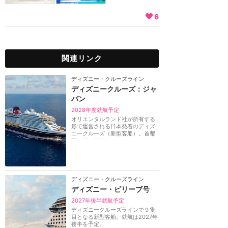
6
関連リンク
ディズニー・クルーズライン
ディズニークルーズ：ジャ
パン
2028年度就航予定
オリエンタルランド社が所有する
形で運営される日本発着のディズ
ニークルーズ（新型客船）。首都
圏の港を発着する...
ディズニー・クルーズライン
ディズニー・ビリーブ号
2027年後半就航予定
ディズニークルーズラインで９隻
目となる新型客船。就航は2027年
後半を予定。