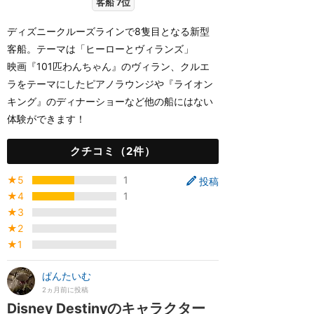
客船 7位
ディズニークルーズラインで8隻目となる新型
客船。テーマは「ヒーローとヴィランズ」
映画『101匹わんちゃん』のヴィラン、クルエ
ラをテーマにしたピアノラウンジや『ライオン
キング』のディナーショーなど他の船にはない
体験ができます！
クチコミ（2件）
★5
1
投稿
★4
1
★3
★2
★1
ぱんたいむ
2ヵ月前に投稿
Disney Destinyのキャラクター