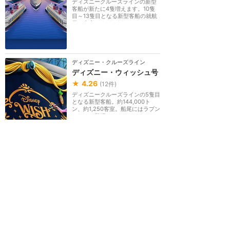
ディズニークルーズラインの新型
客船が新たに4隻増えます。10隻
目～13隻目となる新型客船の就航
日は未定ですが、20...
ディズニー・クルーズライン
ディズニー・ウィッシュ号
★
4.26
(
12
件)
ディズニークルーズラインの5隻目
となる新型客船。約144,000ト
ン、約1,250客室。船尾にはラプン
ツェルが登場します...
ディズニー・クルーズライン
New
ディズニー・ディスティニ
ー号
★
3.60
(
2
件)
2025年11月20日就航
ディズニークルーズラインで8隻目
となる新型客船。テーマは「ヒー
ローとヴィランズ」映画『101匹わ