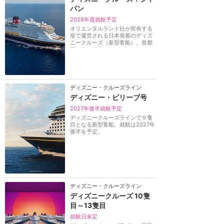
パン
2028年度就航予定
オリエンタルランド社が所有する
形で運営される日本発着のディズ
ニークルーズ（新型客船）。首都
圏の港を発着する...
ディズニー・クルーズライン
ディズニー・ビリーブ号
2027年後半就航予定
ディズニークルーズラインで９隻
目となる新型客船。就航は2027年
後半を予定。
ディズニー・クルーズライン
ディズニークルーズ 10隻
目～13隻目
就航日未定