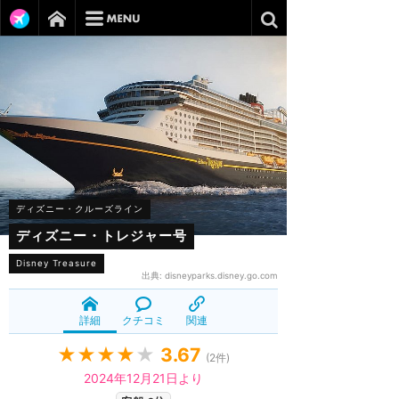
ディズニー・クルーズライン
ディズニー・トレジャー号
Disney Treasure
出典:
disneyparks.disney.go.com
詳細
クチコミ
関連
★★★★
★
3.67
(
2
件)
2024年12月21日より