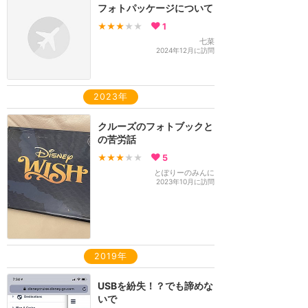
フォトパッケージについて
★★★
★★
1
七菜
2024年12月に訪問
2023年
クルーズのフォトブックと
の苦労話
★★★
★★
5
とぽりーのみんに
2023年10月に訪問
2019年
USBを紛失！？でも諦めな
いで