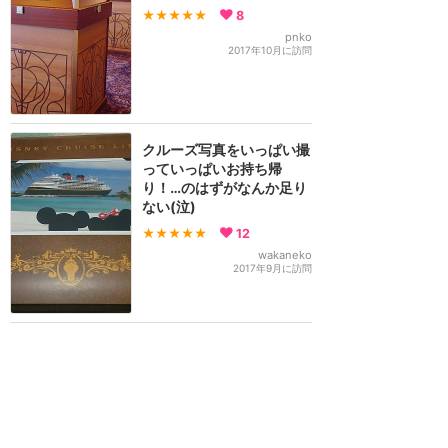
★★★★★
8
pnko
2017年10月に訪問
クルーズ写真をいっぱい撮
っていっぱいお持ち帰
り！…のはずがなんか足り
ない(泣)
★★★★★
12
wakaneko
2017年9月に訪問
ディズニークルーズ
攻略ガイド
新着クチコミ