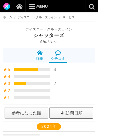
ホーム
/
ディズニー・クルーズライン
/
サービス
ディズニー・クルーズライン
シャッターズ
Shutters
詳細
クチコミ
★5
4
★4
★3
2
★2
★1
参考になった順
訪問日順
2024年