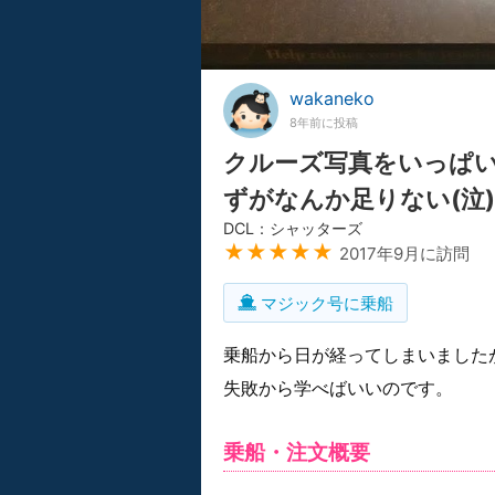
wakaneko
8年前に投稿
クルーズ写真をいっぱ
ずがなんか足りない(泣)
DCL：シャッターズ
★★★★★
2017年9月に訪問
マジック号に乗船
乗船から日が経ってしまいました
失敗から学べばいいのです。
乗船・注文概要