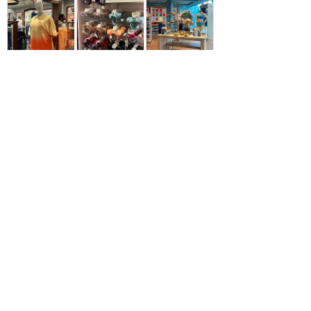
1
mint
2年前に投稿
【最新】WISH限定グッズ！ラプ
ンツェルのスピジャも仲間入り！
★★★★★
2023年8月に訪問