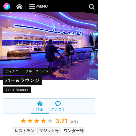
ディズニー・クルーズライン
バー＆ラウンジ
Bar & Rounge
詳細
クチコミ
★★★★
★
3.71
(
4
件)
レストラン
マジック号
ワンダー号