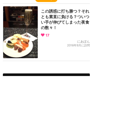
この誘惑に打ち勝つ？それ
とも素直に負ける？ついつ
い手が伸びてしまった夜食
の数々！
17
にあぽん
2016年9月に訪問
ディズニークルーズ
攻略ガイド
新着クチコミ
基礎知識
最新スポット
ディズニー・クルーズライン