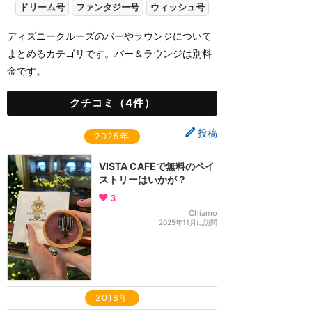
ドリーム号
ファンタジー号
ウィッシュ号
ディズニークルーズのバーやラウンジについて
まとめるカテゴリです。バー＆ラウンジは別料
金です。
クチコミ（4件）
投稿
2025年
VISTA CAFEで無料のペイ
ストリーはいかが？
3
Chiamo
2025年11月に訪問
2018年