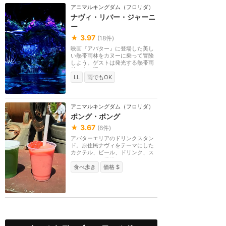
アニマルキングダム（フロリダ）
ナヴィ・リバー・ジャーニ
ー
★
3.97
(
18
件)
映画『アバター』に登場した美し
い熱帯雨林をカヌーに乗って冒険
しよう。ゲストは発光する熱帯雨
林の中に隠された...
LL
雨でもOK
アニマルキングダム（フロリダ）
ポング・ポング
★
3.67
(
6
件)
アバターエリアのドリンクスタン
ド。原住民ナヴィをテーマにした
カクテル、ビール、ドリンク、ス
ナックなどを提供...
食べ歩き
価格 $