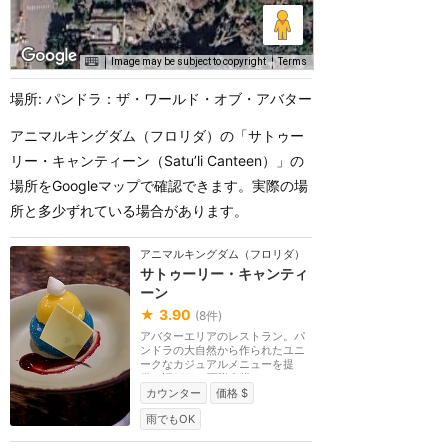
Image may be subject to copyright
Terms
場所: パンドラ：ザ・ワールド・オブ・アバター
アニマルキングダム（フロリダ）の「サトゥー
リー・キャンティーン（Satu’li Canteen）」の
場所をGoogleマップで確認できます。実際の場
所と多少ずれている場合があります。
アニマルキングダム（フロリダ）
サトゥーリー・キャンティ
ーン
★
3.90
(
8
件)
アバターエリアのレストラン。パ
ンドラの大自然から作られたユニ
ークなカジュアルメニューを提
供。旧RDAの軍隊食堂...
カウンター
価格 $
雨でもOK