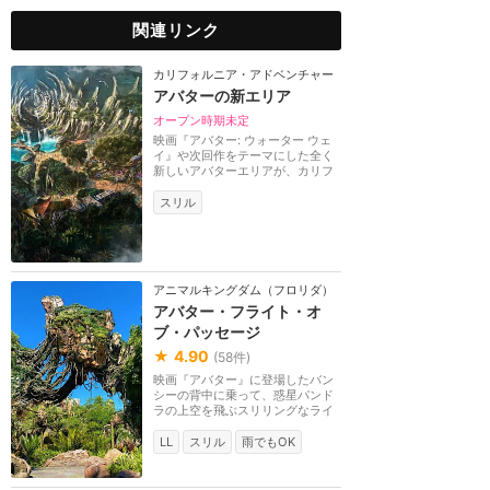
関連リンク
カリフォルニア・アドベンチャー
アバターの新エリア
オープン時期未定
映画『アバター: ウォーター ウェ
イ』や次回作をテーマにした全く
新しいアバターエリアが、カリフ
ォルニアアドベン...
スリル
アニマルキングダム（フロリダ）
アバター・フライト・オ
ブ・パッセージ
★
4.90
(
58
件)
映画『アバター』に登場したバン
シーの背中に乗って、惑星パンド
ラの上空を飛ぶスリリングなライ
ドアトラクション...
LL
スリル
雨でもOK