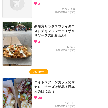
2
ホタテイカ
2023年10月に訪問
新感覚サラダ？フライタコ
スにチキンフレーク＋サル
サソースの組み合わせ
3
Chiamo
2023年3月に訪問
2019年
エイトスプーンカフェのマ
カロニチーズは絶品！日本
人の口に合う
20
✧YORi✧
2019年12月に訪問