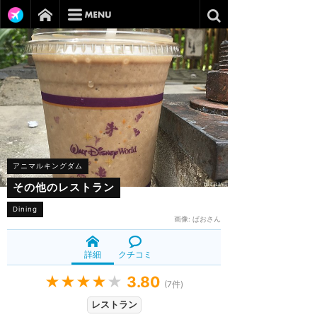
アニマルキングダム
その他のレストラン
Dining
画像:
ぱおさん
詳細
クチコミ
★★★★
★
3.80
(
7
件)
レストラン