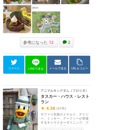
参考になった
12
2
ツイート
メールで送る
URLをコピー
LINEで送る
アニマルキングダム（フロリダ）
タスカー・ハウス・レスト
ラン
★
4.38
(
41
件)
サファリ衣装のドナルド、デイジ
ー、ミッキー、グーフィーが登場
するキャラクターダイニング。ブ
ッフェ形式。要予...