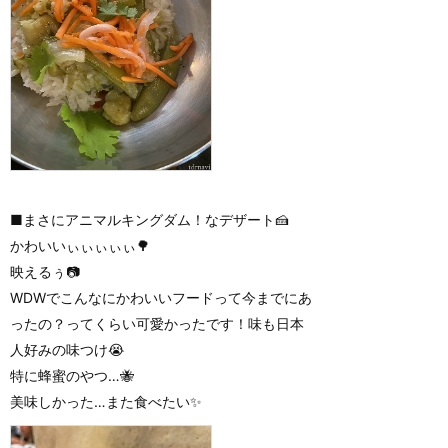
■まさにアニマルキングダム！なデザート🍰
かわいいぃぃぃぃぃ🌳
映えるぅ📷
WDWでこんなにかわいいフードって今までにあ
ったの？ってくらい可愛かったです！味も日本
人好みの味つけ😭
特に蜂蜜のやつ…🐝
美味しかった…また食べたい✨