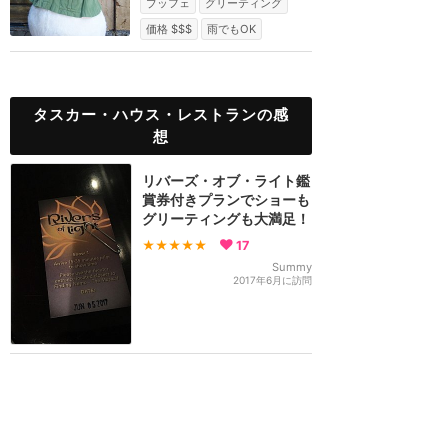
ブッフェ
グリーティング
価格 $$$
雨でもOK
タスカー・ハウス・レストランの感
想
リバーズ・オブ・ライト鑑
賞券付きプランでショーも
グリーティングも大満足！
★★★★★
17
Summy
2017年6月に訪問
日中はグリーティング+夜
はRivers of Lightのプラ
ン!
★★★★
★
16
4