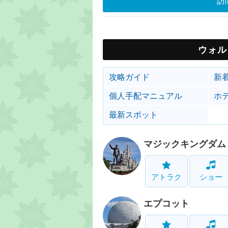
訪
ウォル
攻略ガイド
新
個人手配マニュアル
ホ
最新スポット
マジックキングダム
アトラク
ショー
エプコット