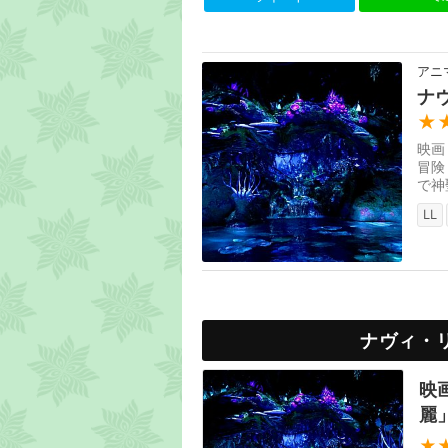
アニ
ナ
★
映画
冒険
で神
生物
LL
ナヴィ・
映
麗
★