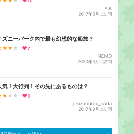
★★★
★
10
A.K
2017年8月に訪問
ィズニーパーク内で最も幻想的な船旅？
★★★
★
7
NEMO
2020年3月に訪問
人気！大行列！その先にあるものは？
★★
★★
6
genzaburou_koda
2017年9月に訪問