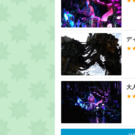
★
デ
★
大
★