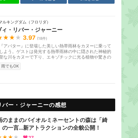
マルキングダム（フロリダ）
ヴィ・リバー・ジャーニー
★★★
★
3.97
(
18
件)
『アバター』に登場した美しい熱帯雨林をカヌーに乗って
しよう。ゲストは発光する熱帯雨林の中に隠された神秘的
聖な川をカヌーで下り、エキゾチックに光る植物や驚きの
に出会うことになります。...
雨でもOK
リバー・ジャーニーの感想
画のままのバイオルミネーセントの森は「綺
」の一言…新アトラクションの全貌公開！
★★★
★
27