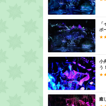
「
ボ
★
小
う
★
癒