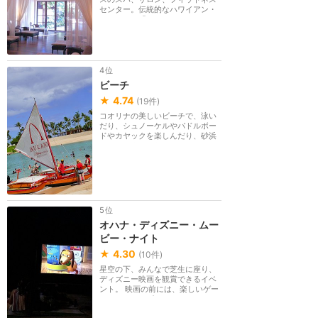
センター。伝統的なハワイアン・
マッサージ「ロミ...
4位
ビーチ
★
4.74
(
19
件)
コオリナの美しいビーチで、泳い
だり、シュノーケルやパドルボー
ドやカヤックを楽しんだり、砂浜
でリラックスした...
5位
オハナ・ディズニー・ムー
ビー・ナイト
★
4.30
(
10
件)
星空の下、みんなで芝生に座り、
ディズニー映画を観賞できるイベ
ント。 映画の前には、楽しいゲー
ム、アクティビテ...