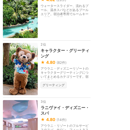
ウォータースライダー、流れるプ
ール、温水スパなどがあるプール
エリア。宿泊者専用でルームキー
を提示して専用バ...
2位
キャラクター・グリーティ
ング
★
4.80
(
82
件)
アウラニ・ディズニーリゾートの
キャラクターグリーティングにつ
いてまとめるカテゴリーです。宿
泊者限定です。
グリーティング
3位
ラニヴァイ・ディズニー・
スパ
★
4.80
(
14
件)
アウラニ・リゾートのフルサービ
スのスパ、サロン、フィットネス