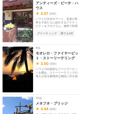
アンティーズ・ビーチ・ハ
ウス
★
3.57
(
4
件)
ハワイの文化やアート、音楽の世
界を子供たちに紹介するアクティ
ビティ＆プログラム。無料で利用
できるプログラム...
グリーティング
雨でもOK
9位
モオレロ・ファイヤーピッ
ト・ストーリーテリング
★
3.50
(
5
件)
ハワイの伝統的なファイヤーピッ
トを囲み、ストーリーテリングの
達人が語る魅惑的な物語に耳を傾
ける夜のイベント...
10位
メネフネ・ブリッジ
★
3.44
(
6
件)