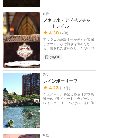
6位
メネフネ・アドベンチャ
ー・トレイル
★
4.30
(
7
件)
アウラニの施設全体を使った宝探
しゲーム。なぞ解きを進めなが
ら、隠された像を探し、ハワイの
伝説に登場する小さ...
雨でもOK
7位
レインボーリーフ
★
4.23
(
13
件)
シュノーケルを楽しめるオアフ島
唯一のプライベート・ラグーン。
レインボーリーフではハワイに住
むたくさんのカラ...
8位