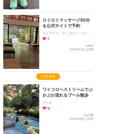
ロミロミマッサージ50分
を公式サイトで予約
ラニヴァイ・ディズニー・スパ
7
sana
2025年1月に訪問
2024年
ワイコロヘストリームでぷ
かぷか流れるプール散歩
プール
9
るみ旅
2024年9月に訪問