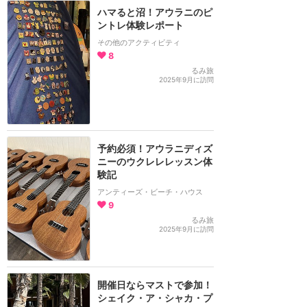
ハマると沼！アウラニのピ
ントレ体験レポート
その他のアクティビティ
8
るみ旅
2025年9月に訪問
予約必須！アウラニディズ
ニーのウクレレレッスン体
験記
アンティーズ・ビーチ・ハウス
9
るみ旅
2025年9月に訪問
開催日ならマストで参加！
シェイク・ア・シャカ・プ