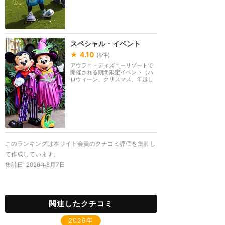
スペシャル・イベント
★
4.10
(
8
件)
アウラニ・ディズニーリゾートで
開催される期間限定イベント（ハ
ロウィーン、クリスマス、年越し
など）についてま...
このランキングは本サイト会員のクチコミ評価を集計し
て作成しています。
集計日:
2026年8月7日
関連したクチコミ
2026年