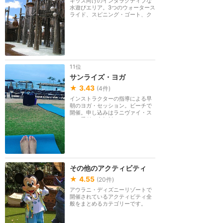
キッズ向けのインタラクティブな
水遊びエリア。3つのウォータース
ライド、スピニング・ゴート、ク
ライミングがあり...
11位
サンライズ・ヨガ
★
3.43
(
4
件)
インストラクターの指導による早
朝のヨガ・セッション。ビーチで
開催。申し込みはラニヴァイ・ス
パで受付。参加料...
その他のアクティビティ
★
4.55
(
20
件)
アウラニ・ディズニーリゾートで
開催されているアクティビティ全
般をまとめるカテゴリーです。