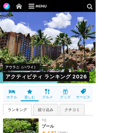
アウラニ（ハワイ）
アクティビティ ランキング 2026
ホテル
楽しむ
グルメ
グッズ
サービス
ランキング
絞り込み
クチコミ
1位
プール
★
4.82
(
29
件)