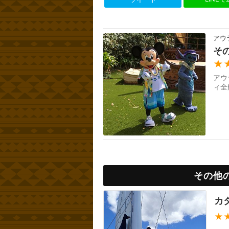
アウ
そ
★
アウ
ィ全
その他
カ
★