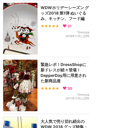
WDWホリデーシーズン グ
ッズ2018 第1弾 ぬいぐる
み、キッチン、フード編
★★★★★
31
Tomoya
2018年11月に訪問
緊急レポ！DressShopに
新ドレスが続々登場！
DapperDay用に用意され
た新商品達
★★★★★
30
Tomoya
2017年11月に訪問
大人気で売り切れ続出の
WDW 2018 グッズ特集：