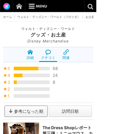
ホーム
/
ウォルト・ディズニー・ワールド（フロリダ）
/
お土産・グッズ
ウォルト・ディズニー・ワールド
グッズ・お土産
Disney Merchandise
詳細
クチコミ
関連
★5
68
★4
24
★3
8
★2
★1
参考になった順
訪問日順
The Dress Shopレポート
第三弾：ミニーマウス、カ