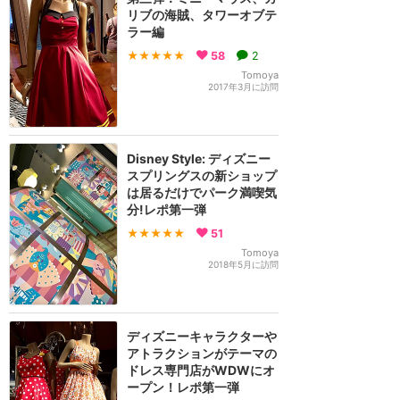
リブの海賊、タワーオブテ
ラー編
★★★★★
58
2
Tomoya
2017年3月に訪問
Disney Style: ディズニー
スプリングスの新ショップ
は居るだけでパーク満喫気
分!レポ第一弾
★★★★★
51
Tomoya
2018年5月に訪問
ディズニーキャラクターや
アトラクションがテーマの
ドレス専門店がWDWにオ
ープン！レポ第一弾