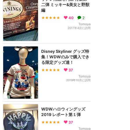
二弾 ミッキー&美女と野獣
編
★★★★★
40
2
Tomoya
2017年4月に訪問
Disney Skyliner グッズ特
集！WDWのみで購入でき
る限定グッズ達！
★★★★★
37
Tomoya
2019年10月に訪問
WDWハロウィングッズ
2019 レポート第１弾
★★★★★
37
Tomoya