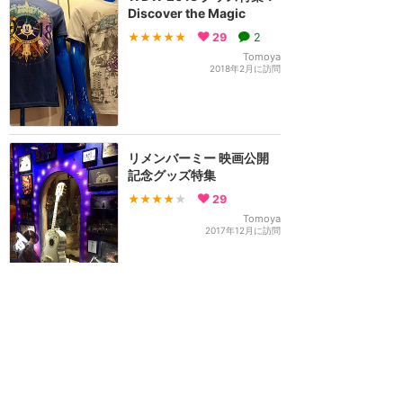
Discover the Magic
★★★★★
29
2
Tomoya
2018年2月に訪問
リメンバーミー 映画公開
記念グッズ特集
★★★★
★
29
Tomoya
2017年12月に訪問
1
2
3
>