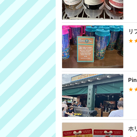
リ
★
Pi
★
ホ