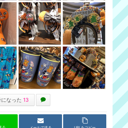
考になった
13
で送る
メールで送る
URLをコピー