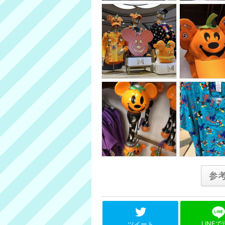
参
LINE
ツイート