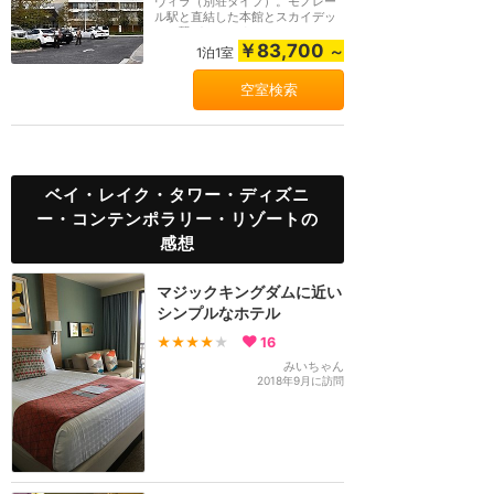
ヴィラ（別荘タイプ）。モノレー
ル駅と直結した本館とスカイデッ
キで繋がっていま...
￥83,700
～
1泊1室
空室検索
ベイ・レイク・タワー・ディズニ
ー・コンテンポラリー・リゾートの
感想
マジックキングダムに近い
シンプルなホテル
★★★★
★
16
みいちゃん
2018年9月に訪問