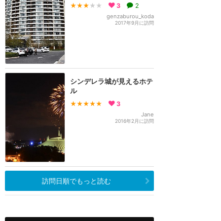
★★★
★★
3
2
genzaburou_koda
2017年9月に訪問
シンデレラ城が見えるホテ
ル
★★★★★
3
Jane
2016年2月に訪問
訪問日順でもっと読む