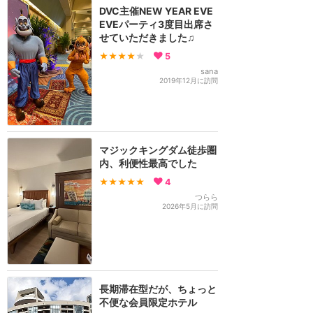
DVC主催NEW YEAR EVE
EVEパーティ3度目出席さ
せていただきました♫
★★★★
★
5
sana
2019年12月に訪問
マジックキングダム徒歩圏
内、利便性最高でした
★★★★★
4
つらら
2026年5月に訪問
長期滞在型だが、ちょっと
不便な会員限定ホテル