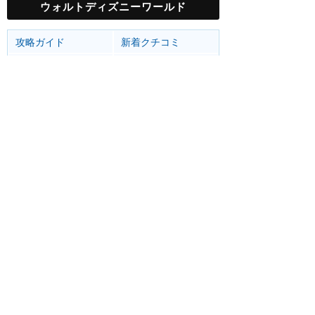
ウォルトディズニーワールド
攻略ガイド
新着クチコミ
基礎知識
個人手配マニュアル
ホテル選び
キャラダイ予約
最新スポット
マジックキングダム
アトラク
ショー
グルメ
イベント
グッズ
エプコット
アトラク
ショー
グルメ