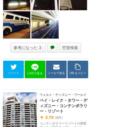
参考になった
3
空室検索
ツイート
メールで送る
URLをコピー
LINEで送る
ウォルト・ディズニー・ワールド（フロリダ）
ベイ・レイク・タワー・デ
ィズニー・コンテンポラリ
ー・リゾート
★
3.70
(
8
件)
コンテンポラリーリゾートの新館