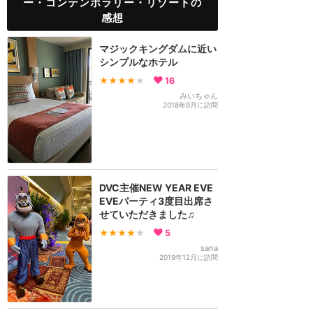
ー・コンテンポラリー・リゾートの
感想
マジックキングダムに近い
シンプルなホテル
★★★★
★
16
みいちゃん
2018年9月に訪問
DVC主催NEW YEAR EVE
EVEパーティ3度目出席さ
せていただきました♫
★★★★
★
5
sana
2019年12月に訪問