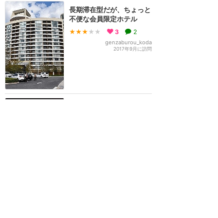
長期滞在型だが、ちょっと
不便な会員限定ホテル
★★★
★★
3
2
genzaburou_koda
2017年9月に訪問
シンデレラ城が見えるホテ
ル
★★★★★
3
Jane
2016年2月に訪問
MK徒歩圏内ですが、モノ
レール利用でアクセス便利