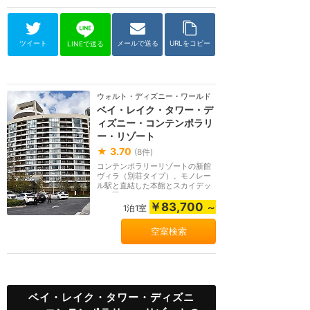
ツイート
メールで送る
URLをコピー
LINEで送る
ウォルト・ディズニー・ワールド（フロリダ）
ベイ・レイク・タワー・デ
ィズニー・コンテンポラリ
ー・リゾート
★
3.70
(
8
件)
コンテンポラリーリゾートの新館
ヴィラ（別荘タイプ）。モノレー
ル駅と直結した本館とスカイデッ
キで繋がっていま...
￥83,700
～
1泊1室
空室検索
ベイ・レイク・タワー・ディズニ