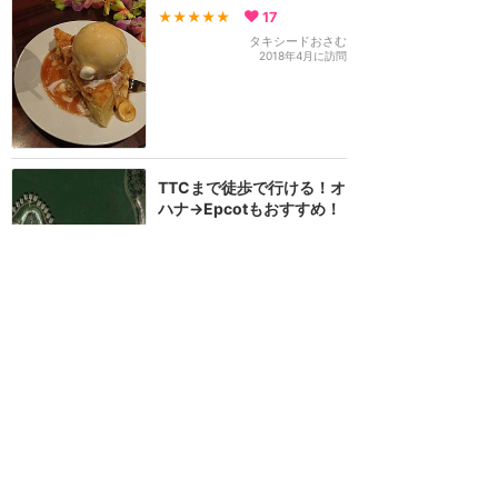
★★★★★
17
タキシードおさむ
2018年4月に訪問
TTCまで徒歩で行ける！オ
ハナ→Epcotもおすすめ！
★★★★★
9
夏子
2018年8月に訪問
スティッチに出会える唯一
のレストラン！ただお一人
様では予約不可？？
★★★★
★
9