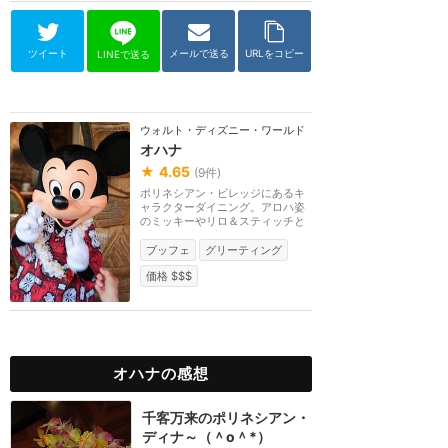
ツイート
メールで送る
URLをコピー
LINEで送る
ウォルト・ディズニー・ワールド（フロリダ）
オハナ
★
4.65
(
9
件)
ポリネシアン・ビレッジにあるキ
ャラクターダイニング。アロハ姿
のミッキーやリロ＆スティッチと
グリーティングで...
ブッフェ
グリーティング
価格 $$$
オハナの感想
千客万来のポリネシアン・
ディナ～（＾o＾*）