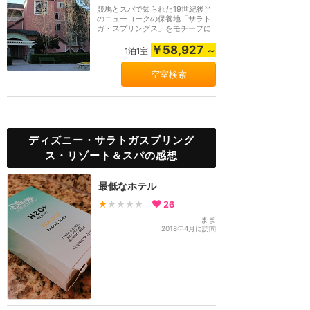
競馬とスパで知られた19世紀後半
のニューヨークの保養地「サラト
ガ・スプリングス」をモチーフに
したデラックス・...
￥58,927
～
1泊1室
空室検索
ディズニー・サラトガスプリング
ス・リゾート＆スパの感想
最低なホテル
★
★★★★
26
まま
2018年4月に訪問