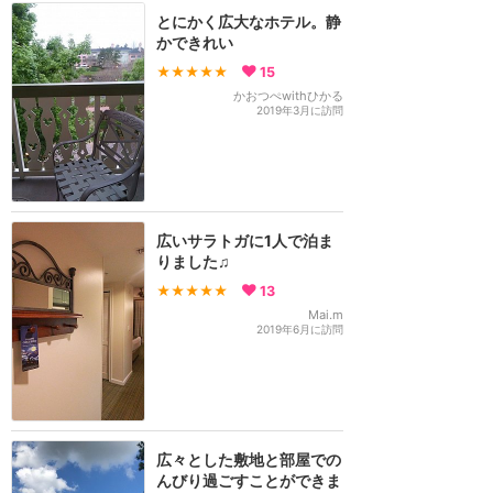
とにかく広大なホテル。静
かできれい
★★★★★
15
かおつぺwithひかる
2019年3月に訪問
広いサラトガに1人で泊ま
りました♫
★★★★★
13
Mai.m
2019年6月に訪問
広々とした敷地と部屋での
んびり過ごすことができま