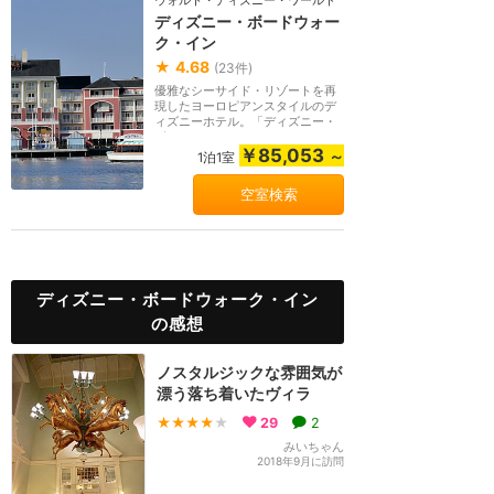
ウォルト・ディズニー・ワールド（フロリダ）
ディズニー・ボードウォー
ク・イン
★
4.68
(
23
件)
優雅なシーサイド・リゾートを再
現したヨーロピアンスタイルのデ
ィズニーホテル。「ディズニー・
ボードウォーク」...
￥85,053
～
1泊1室
空室検索
ディズニー・ボードウォーク・イン
の感想
ノスタルジックな雰囲気が
漂う落ち着いたヴィラ
★★★★
★
29
2
みいちゃん
2018年9月に訪問