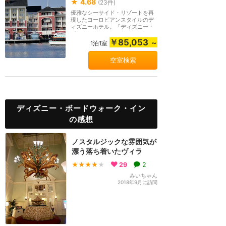
★
4.68
(
23
件)
優雅なシーサイド・リゾートを再
現したヨーロピアンスタイルのデ
ィズニーホテル。「ディズニー・
ボードウォーク」...
￥85,053
～
1泊1室
空室検索
ディズニー・ボードウォーク・イン
の感想
ノスタルジックな雰囲気が
漂う落ち着いたヴィラ
★★★★
★
29
2
みいちゃん
2018年9月に訪問