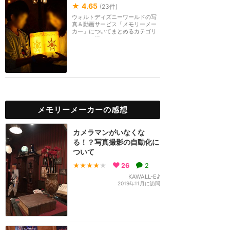
★
4.65
(
23
件)
ウォルトディズニーワールドの写
真＆動画サービス「メモリーメー
カー」についてまとめるカテゴリ
ーです。旧フォト...
メモリーメーカーの感想
カメラマンがいなくな
る！？写真撮影の自動化に
ついて
★★★★
★
26
2
KAWALL-E♪
2019年11月に訪問