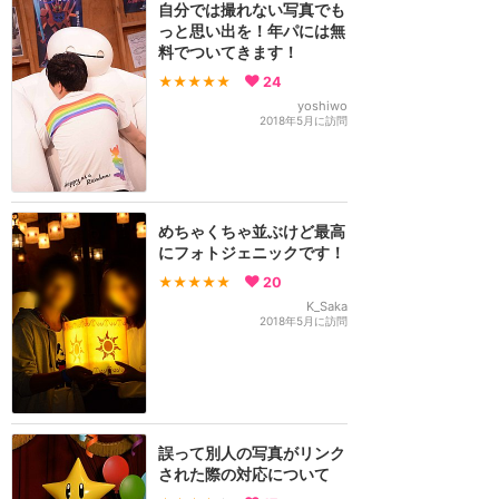
自分では撮れない写真でも
っと思い出を！年パには無
料でついてきます！
★★★★★
24
yoshiwo
2018年5月に訪問
めちゃくちゃ並ぶけど最高
にフォトジェニックです！
★★★★★
20
K_Saka
2018年5月に訪問
誤って別人の写真がリンク
された際の対応について