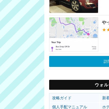
や
★
訪
ウォル
攻略ガイド
新
個人手配マニュアル
ホ