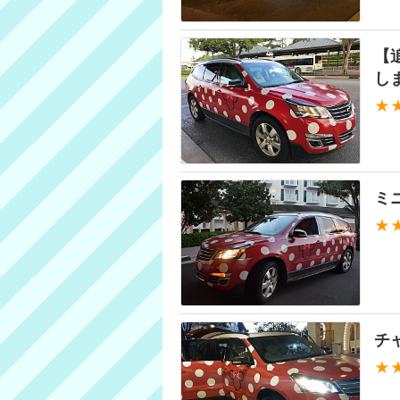
【
し
★
ミ
★
チ
★