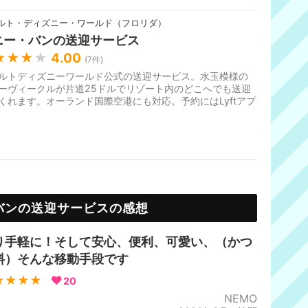
ルト・ディズニー・ワールド（フロリダ）
ニー・バンの送迎サービス
★★★
★
4.00
(
7
件)
ルトディズニーワールド公式の送迎サービス。水玉模様の
ーヴィークルが片道25ドルでリゾート内のどこへでも送迎
くれます。オーランド国際空港にも対応。予約にはLyftアプ
必要です。2017年7月スタ...
バンの送迎サービスの感想
り手軽に！そして安心、便利、可愛い、（かつ
料）そんな移動手段です
★★★★
20
NEMO