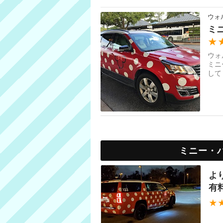
ウォ
ミ
★
ウォ
ミニ
して
リが
ミニー・
よ
有
★