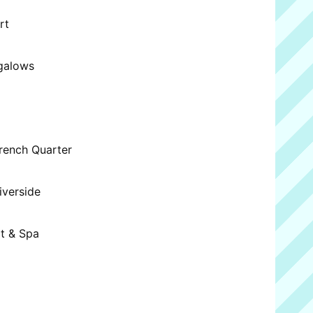
rt
ngalows
French Quarter
iverside
rt & Spa