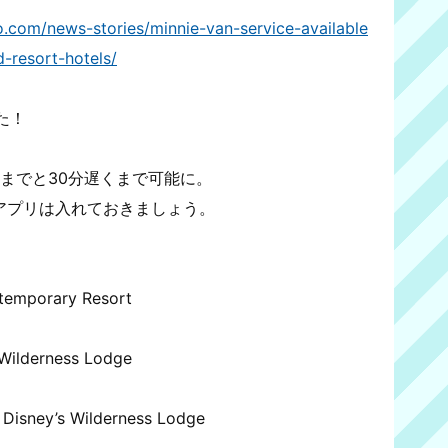
.com/news-stories/minnie-van-service-available
-resort-hotels/
た！
半までと30分遅くまで可能に。
tアプリは入れておきましょう。
ntemporary Resort
s Wilderness Lodge
 Disney’s Wilderness Lodge