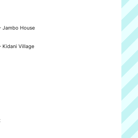
 – Jambo House
 Kidani Village
t