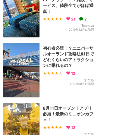
ービス、値段全てがほぼ満
点！
★★★★★
21
2
Tomoya
2019年12月に訪問
初心者必読！？ユニバーサ
ルオーランド攻略法&1日で
どれくらいのアトラクショ
ンに乗れるの？
★★★★
★
12
すだち
2023年8月に訪問
8月11日オープン！アプリ
必須！最新のミニオンカフ
ェ！
★★★★★
12
すだち