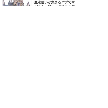
魔法使いが集まるパブでマ
グルも一緒にイギリスの伝
統料理を満喫！
★★★★★
7
ジェシ子
2019年3月に訪問
とにかく最&高すぎるコー
スター
★★★★★
6
みいちゃん
2023年2月に訪問
ロッカーの使い方について
★★★★
★
5