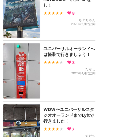
し！
★★★★★
8
もぐちゃん
2020年2月に訪問
ユニバーサルオーランドへ
は軽装で行きましょう！
★★★★
★
8
たかし
2020年1月に訪問
WDW〜ユニバーサルスタ
ジオオーランドまでLyftで
行きました！
★★★★
★
7
すだち