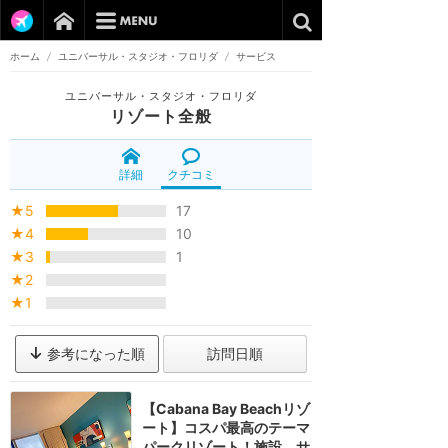
ホーム
/
ユニバーサル・スタジオ・フロリダ
/
サービス
ユニバーサル・スタジオ・フロリダ
リゾート全般
詳細
クチコミ
★5
17
★4
10
★3
1
★2
★1
参考になった順
訪問日順
【Cabana Bay Beachリゾ
ート】コスパ最高のテーマ
パークリゾート！施設、サ