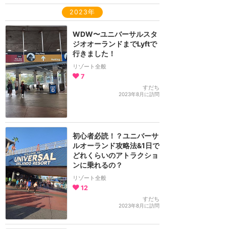
2023年
WDW〜ユニバーサルスタ
ジオオーランドまでLyftで
行きました！
リゾート全般
7
すだち
2023年8月に訪問
初心者必読！？ユニバーサ
ルオーランド攻略法&1日で
どれくらいのアトラクショ
ンに乗れるの？
リゾート全般
12
すだち
2023年8月に訪問