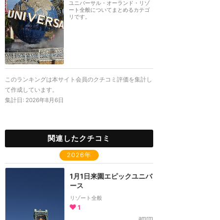
ユニバーサル・オーランド・リゾ
ート全般についてまとめるカテゴ
リです。
このランキングは本サイト会員のクチコミ評価を集計し
て作成しています。
集計日:
2026年8月6日
関連したクチコミ
2026年
1月1日来園エピックユニバ
ース
リゾート全般
1
amrm