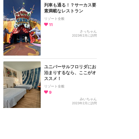
列車も通る！？サーカス要
素満載なレストラン
リゾート全般
11
さっちゃん
2023年2月に訪問
ユニバーサルフロリダにお
泊まりするなら、ここがオ
ススメ！
リゾート全般
9
みいちゃん
2023年2月に訪問
お子様大興奮のキングコン
グ！