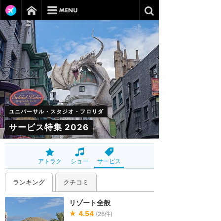
ユニバーサル・スタジオ・フロリダ
サービス特集 2026
アトラク
ショー
サービス
ランキング
クチコミ
リゾート全般
★
4.54
(
28
件)