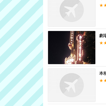
★
劇
★
本
★