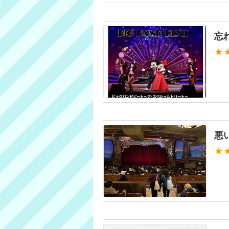
忘
★
悪
★