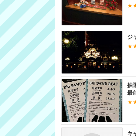
★
ジ
★
抽
最
★
キ