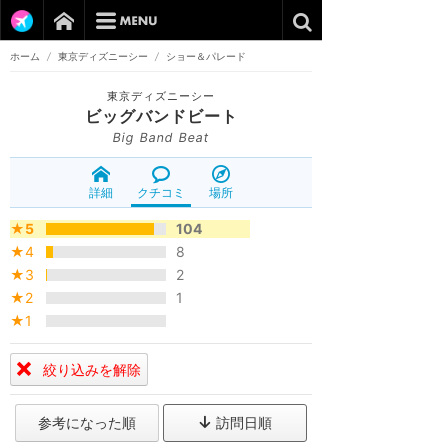
ホーム
/
東京ディズニーシー
/
ショー＆パレード
東京ディズニーシー
ビッグバンドビート
Big Band Beat
詳細
クチコミ
場所
★5
104
★4
8
★3
2
★2
1
★1
絞り込みを解除
参考になった順
訪問日順