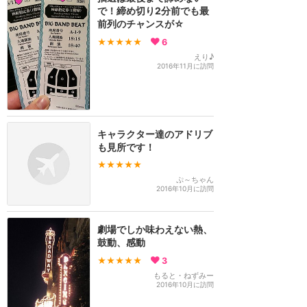
で！締め切り2分前でも最
前列のチャンスが☆
★★★★★
6
えり♪
2016年11月に訪問
キャラクター達のアドリブ
も見所です！
★★★★★
ぷ～ちゃん
2016年10月に訪問
劇場でしか味わえない熱、
鼓動、感動
★★★★★
3
もると・ねずみー
2016年10月に訪問