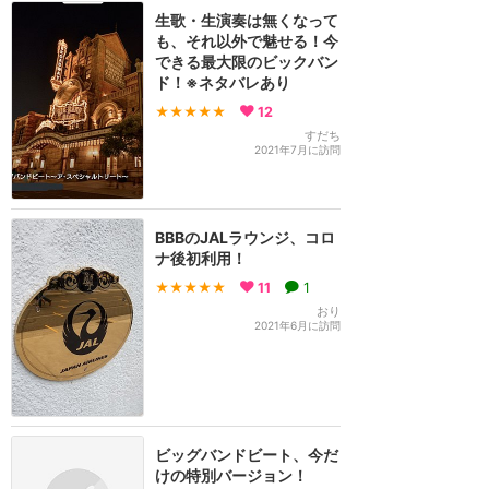
生歌・生演奏は無くなって
も、それ以外で魅せる！今
できる最大限のビックバン
ド！※ネタバレあり
★★★★★
12
すだち
2021年7月に訪問
BBBのJALラウンジ、コロ
ナ後初利用！
★★★★★
11
1
おり
2021年6月に訪問
ビッグバンドビート、今だ
けの特別バージョン！