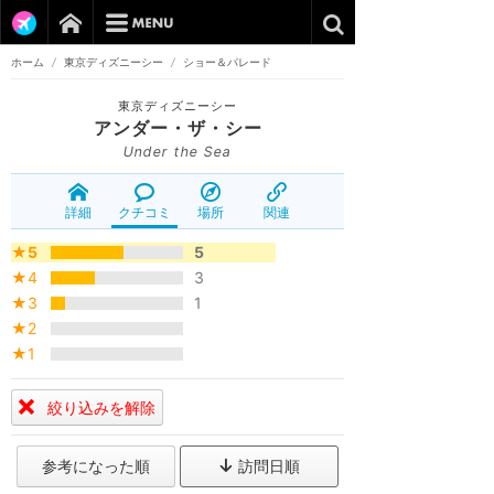
ホーム
/
東京ディズニーシー
/
ショー＆パレード
東京ディズニーシー
アンダー・ザ・シー
Under the Sea
詳細
クチコミ
場所
関連
★5
5
★4
3
★3
1
★2
★1
絞り込みを解除
参考になった順
訪問日順